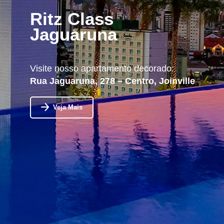
Ritz Class
Jaguaruna
Visite nosso apartamento decorado:
Rua Jaguaruna, 278 – Centro, Joinville
Veja Mais